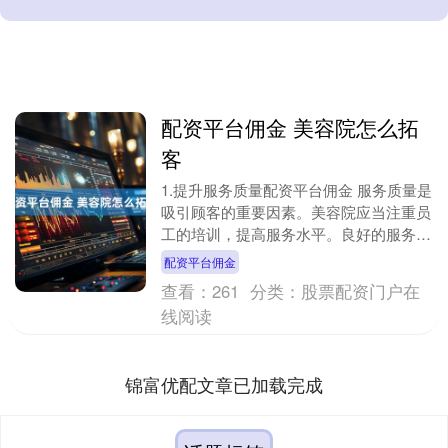
配资平台佣金 美容院怎么拓
客
1.提升服务质量配资平台佣金 服务质量是
吸引顾客的重要因素。美容院应当注重员
工的培训，提高服务水平。良好的服务不
仅可以提升顾客的满意度，还能促进口碑
配资平台佣金
传播。顾客在....
查看：
261
分类：
股票配资门户在
线阅读
锦富优配文章已加载完成