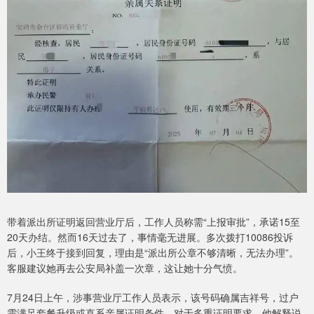
带着派出所证明返回营业厅后，工作人员称需“上报审批”，承诺15至
20天办结。然而16天过去了，事情毫无进展。多次拨打10086投诉
后，小王终于接到回复，理由是“派出所公章不够清晰，无法办理”。
客服建议她再去公安局补盖一次章，这让她十分气愤。
7月24日上午，涉事营业厅工作人员表示，该号码确属吉祥号，过户
需满足套餐升级或直系亲属证明条件。对于多重证明要求，他解释说