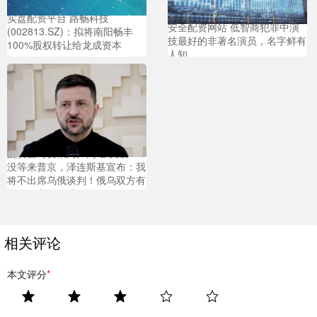
实盘配资平台 路畅科技
安全配资网站 低智商犯罪中演
(002813.SZ)：拟将南阳畅丰
技最好的非著名演员，名字鲜有
100%股权转让给龙成资本
人知
配资公司资讯门户网站 突发！
没等来普京，泽连斯基宣布：我
将不出席乌俄谈判！俄乌双方有
这四个主要分歧
相关评论
本文评分
*