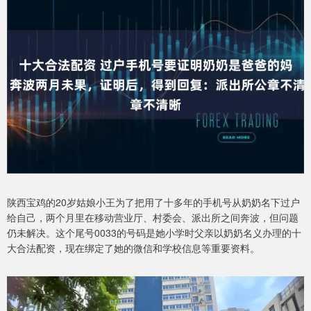
陕西宝鸡的20岁姑娘小王为了把用了十多年的手机号从奶奶名下过户
给自己，两个月里在移动营业厅、村委会、派出所之间奔波，但问题
仍未解决。这个尾号0033的号码是她小学时父亲以奶奶名义办理的十
大合法配资，现在绑定了她的微信和学校信息等重要资料。